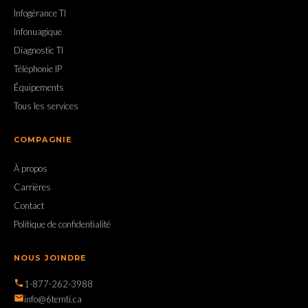
Infogérance TI
Infonuagique
Diagnostic TI
Téléphonie IP
Équipements
Tous les services
COMPAGNIE
À propos
Carrières
Contact
Politique de confidentialité
NOUS JOINDRE
1-877-262-3988
info@6temti.ca